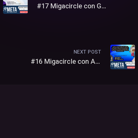
#17 Migacircle con Gianluca Giannini, Content Creator e Canva Expert
NEXT POST
#16 Migacircle con Alessio Badia, Direttore Generale di Postalmarket